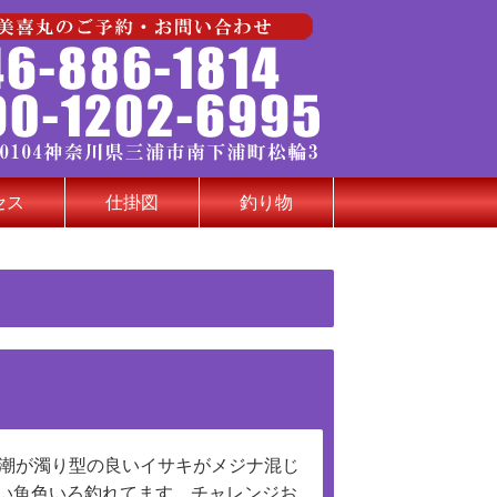
セス
仕掛図
釣り物
。潮が濁り型の良いイサキがメジナ混じ
い魚色いろ釣れてます。チャレンジお