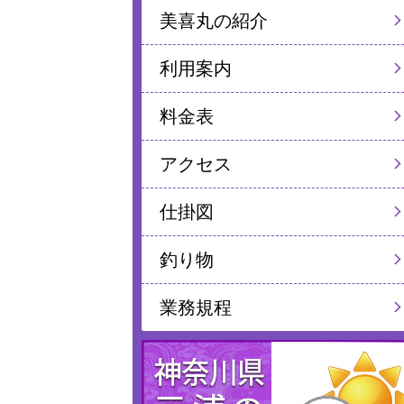
美喜丸の紹介
利用案内
料金表
アクセス
仕掛図
釣り物
業務規程