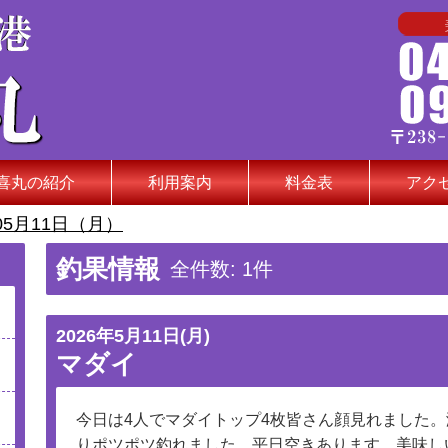
喜丸の紹介
利用案内
料金表
アク
05月11日（月）
釣果情報
全件数: 1件
2026年5月11日(月)
マダイ
今日は4人でマダイトップ4枚皆さん顔見れました
りポツポツ釣れました。平日空きあります。美味し