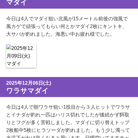
マダイ
今日は4人でマダイ狙い北風が15メートル前後の強風で
風カゲで頑張ってもらい何とかマダイ2枚にキントキ、
大サバが釣れました。海悪い中お疲れ様でした。
2025年12月06日(土)
ワラサマダイ
今日は4人で朝ワラサ狙い1投目から３人ヒットでワラサ
とイナダが釣れ一匹はハリス切れでしたが後続かず餌取
りとフグが多く苦戦しました。マダイに切り替えトップ
2枚船中5枚にヒラソーダが釣れました。もう少し濁って
水温下がれば良くなると思います。日曜空いてますチャ